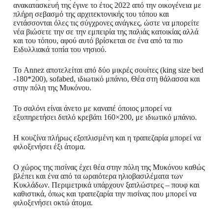
ανακατασκευή της έγινε το έτος 2022 από την οικογένεια με
πλήρη σεβασμό της αρχιτεκτονικής του τόπου και
εντάσσονται όλες τις σύγχρονες ανάγκες, ώστε να μπορείτε
νέα βιώσετε την σε την εμπειρία της παλιάς κατοικίας αλλά
και του τόπου, αφού αυτό βρίσκεται σε ένα από τα πιο
Ειδυλλιακά τοπία του νησιού.
Το Annez αποτελείται από δύο μικρές σουίτες (king size bed
-180*200), sofabed, ιδιωτικό μπάνιο, Θέα στη θάλασσα και
στην πόλη της Μυκόνου.
Το σαλόνι είναι άνετο με καναπέ όποιος μπορεί να
εξυπηρετήσει διπλό κρεβάτι 160×200, με ιδιωτικό μπάνιο.
Η κουζίνα πλήρως εξοπλισμένη και η τραπεζαρία μπορεί να
φιλοξενήσει έξι άτομα.
Ο χώρος της πισίνας έχει θέα στην πόλη της Μυκόνου καθώς
βλέπει και ένα από τα ωραιότερα ηλιοβασιλέματα των
Κυκλάδων. Περιμετρικά υπάρχουν ξαπλώστρες – πουφ και
καθιστικά, όπως και τραπεζαρία την πισίνας που μπορεί να
φιλοξενήσει οκτώ άτομα.